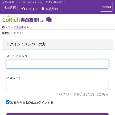
お薦め演劇・ミュージカルのクチコミは、CoRich舞台芸術！
T
menu
T
地域選択
ログイン
会員登録
o
o
g
g
g
g
l
l
バナー広告お申込み
e
e
HOME
ログイン
n
n
a
a
v
ログイン：メンバーの方
i
v
g
i
a
メールアドレス
g
t
a
i
t
o
n
i
パスワード
o
n
パスワードを忘れた方は
こちら
次回から自動的にログインする