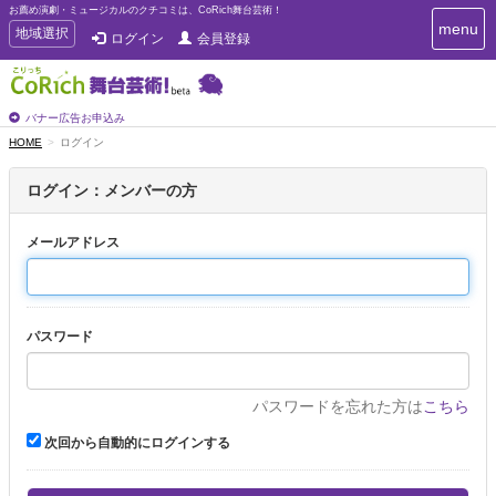
お薦め演劇・ミュージカルのクチコミは、CoRich舞台芸術！
T
menu
T
地域選択
ログイン
会員登録
o
o
g
g
g
g
l
l
バナー広告お申込み
e
e
HOME
ログイン
n
n
a
a
v
ログイン：メンバーの方
i
v
g
i
a
メールアドレス
g
t
a
i
t
o
n
i
パスワード
o
n
パスワードを忘れた方は
こちら
次回から自動的にログインする