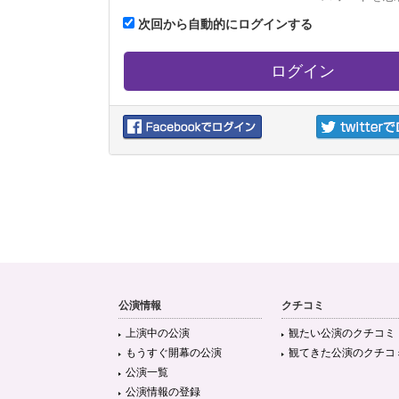
次回から自動的にログインする
公演情報
クチコミ
上演中の公演
観たい公演のクチコミ
もうすぐ開幕の公演
観てきた公演のクチコ
公演一覧
公演情報の登録