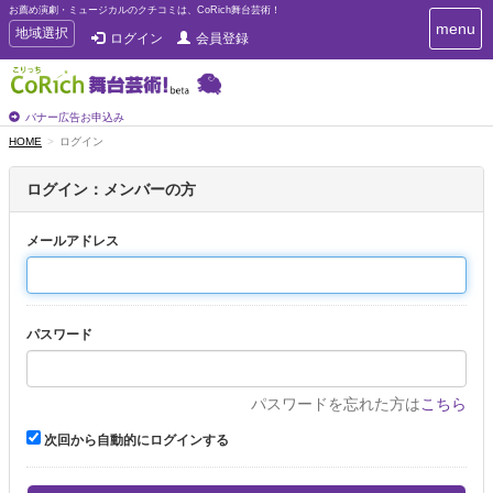
お薦め演劇・ミュージカルのクチコミは、CoRich舞台芸術！
T
menu
T
地域選択
ログイン
会員登録
o
o
g
g
g
g
l
l
バナー広告お申込み
e
e
HOME
ログイン
n
n
a
a
v
ログイン：メンバーの方
i
v
g
i
a
メールアドレス
g
t
a
i
t
o
n
i
パスワード
o
n
パスワードを忘れた方は
こちら
次回から自動的にログインする