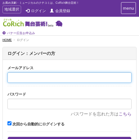
お薦め演劇・ミュージカルのクチコミは、CoRich舞台芸術！
T
menu
T
地域選択
ログイン
会員登録
o
o
g
g
g
g
l
l
バナー広告お申込み
e
e
HOME
ログイン
n
n
a
a
v
ログイン：メンバーの方
i
v
g
i
a
メールアドレス
g
t
a
i
t
o
n
i
パスワード
o
n
パスワードを忘れた方は
こちら
次回から自動的にログインする