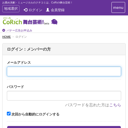
お薦め演劇・ミュージカルのクチコミは、CoRich舞台芸術！
T
menu
T
地域選択
ログイン
会員登録
o
o
g
g
g
g
l
l
バナー広告お申込み
e
e
HOME
ログイン
n
n
a
a
v
ログイン：メンバーの方
i
v
g
i
a
メールアドレス
g
t
a
i
t
o
n
i
パスワード
o
n
パスワードを忘れた方は
こちら
次回から自動的にログインする