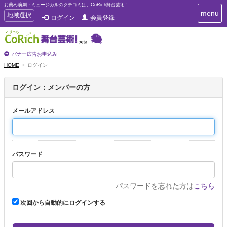
お薦め演劇・ミュージカルのクチコミは、CoRich舞台芸術！
T
menu
T
地域選択
ログイン
会員登録
o
o
g
g
g
g
l
l
バナー広告お申込み
e
e
HOME
ログイン
n
n
a
a
v
ログイン：メンバーの方
i
v
g
i
a
メールアドレス
g
t
a
i
t
o
n
i
パスワード
o
n
パスワードを忘れた方は
こちら
次回から自動的にログインする