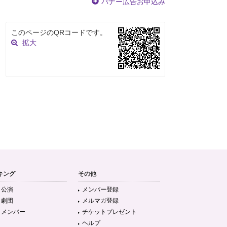
バナー広告お申込み
このページのQRコードです。
拡大
キング
その他
目公演
メンバー登録
目劇団
メルマガ登録
目メンバー
チケットプレゼント
ヘルプ