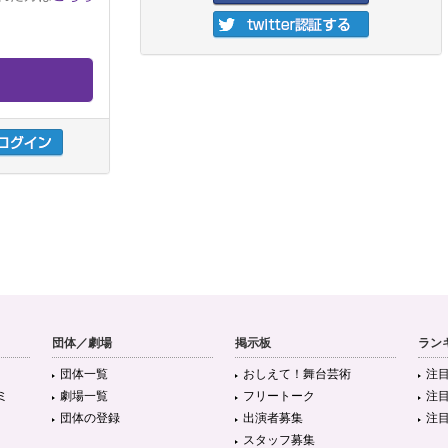
団体／劇場
掲示板
ラン
団体一覧
おしえて！舞台芸術
注
ミ
劇場一覧
フリートーク
注
団体の登録
出演者募集
注
スタッフ募集