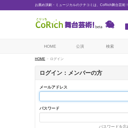
お薦め演劇・ミュージカルのクチコミは、CoRich舞台芸術
HOME
公演
検索
HOME
ログイン
ログイン：メンバーの方
メールアドレス
パスワード
パスワードを忘