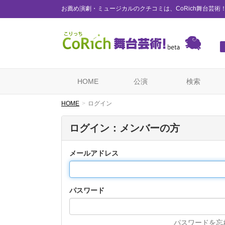
お薦め演劇・ミュージカルのクチコミは、CoRich舞台芸術
HOME
公演
検索
HOME
ログイン
ログイン：メンバーの方
メールアドレス
パスワード
パスワードを忘