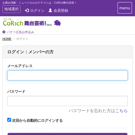
お薦め演劇・ミュージカルのクチコミは、CoRich舞台芸術！
T
menu
T
地域選択
ログイン
会員登録
o
o
g
g
g
g
l
l
バナー広告お申込み
e
e
HOME
ログイン
n
n
a
a
v
ログイン：メンバーの方
i
v
g
i
a
メールアドレス
g
t
a
i
t
o
n
i
パスワード
o
n
パスワードを忘れた方は
こちら
次回から自動的にログインする