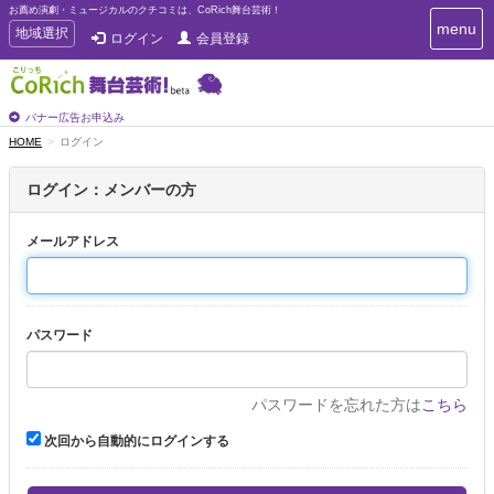
お薦め演劇・ミュージカルのクチコミは、CoRich舞台芸術！
T
menu
T
地域選択
ログイン
会員登録
o
o
g
g
g
g
l
l
バナー広告お申込み
e
e
HOME
ログイン
n
n
a
a
v
ログイン：メンバーの方
i
v
g
i
a
メールアドレス
g
t
a
i
t
o
n
i
パスワード
o
n
パスワードを忘れた方は
こちら
次回から自動的にログインする