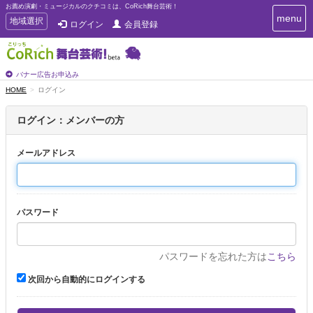
お薦め演劇・ミュージカルのクチコミは、CoRich舞台芸術！
T
menu
T
地域選択
ログイン
会員登録
o
o
g
g
g
g
l
l
バナー広告お申込み
e
e
HOME
ログイン
n
n
a
a
v
ログイン：メンバーの方
i
v
g
i
a
メールアドレス
g
t
a
i
t
o
n
i
パスワード
o
n
パスワードを忘れた方は
こちら
次回から自動的にログインする