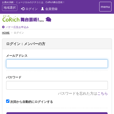
お薦め演劇・ミュージカルのクチコミは、CoRich舞台芸術！
T
menu
T
地域選択
ログイン
会員登録
o
o
g
g
g
g
l
l
バナー広告お申込み
e
e
HOME
ログイン
n
n
a
a
v
ログイン：メンバーの方
i
v
g
i
a
メールアドレス
g
t
a
i
t
o
n
i
パスワード
o
n
パスワードを忘れた方は
こちら
次回から自動的にログインする