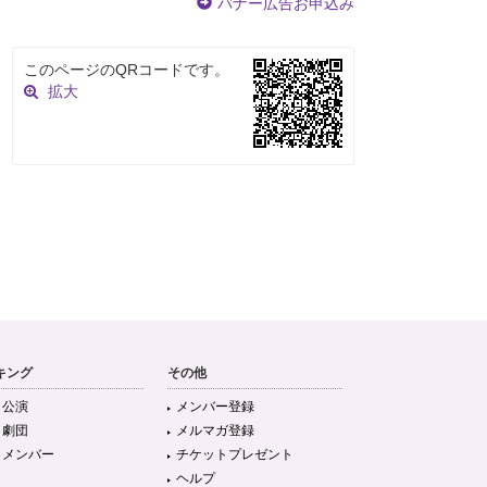
バナー広告お申込み
このページのQRコードです。
拡大
キング
その他
目公演
メンバー登録
目劇団
メルマガ登録
目メンバー
チケットプレゼント
ヘルプ