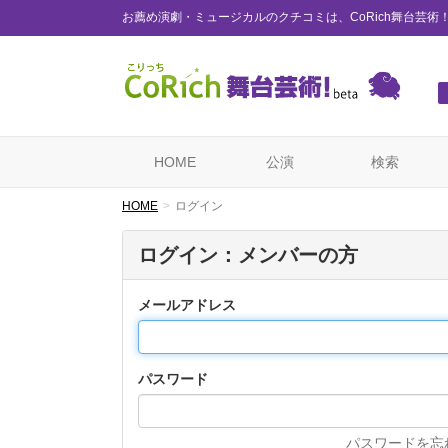
お薦め演劇・ミュージカルのクチコミは、CoRich舞台芸術
HOME
公演
検索
HOME
ログイン
ログイン：メンバーの方
メールアドレス
パスワード
パスワードを忘