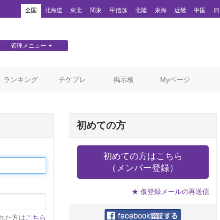
！
全国
北海道
東北
関東
甲信越
北陸
東海
近畿
中国
四
管理メニュー
団体WEBサイト管理
顧客管理
ランキング
チケプレ
掲示板
Myページ
初めての方
初めての方はこちら
（メンバー登録）
★ 仮登録メールの再送信
れた方は
こちら