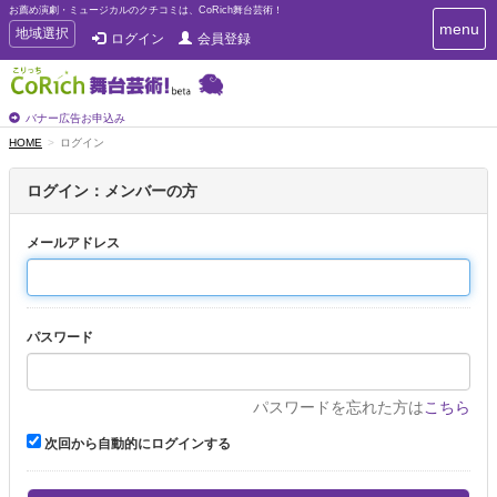
お薦め演劇・ミュージカルのクチコミは、CoRich舞台芸術！
T
menu
T
地域選択
ログイン
会員登録
o
o
g
g
g
g
l
l
バナー広告お申込み
e
e
HOME
ログイン
n
n
a
a
v
ログイン：メンバーの方
i
v
g
i
a
メールアドレス
g
t
a
i
t
o
n
i
パスワード
o
n
パスワードを忘れた方は
こちら
次回から自動的にログインする