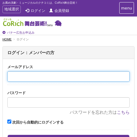
お薦め演劇・ミュージカルのクチコミは、CoRich舞台芸術！
T
menu
T
地域選択
ログイン
会員登録
o
o
g
g
g
g
l
l
バナー広告お申込み
e
e
HOME
ログイン
n
n
a
a
v
ログイン：メンバーの方
i
v
g
i
a
メールアドレス
g
t
a
i
t
o
n
i
パスワード
o
n
パスワードを忘れた方は
こちら
次回から自動的にログインする