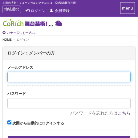
お薦め演劇・ミュージカルのクチコミは、CoRich舞台芸術！
T
menu
T
地域選択
ログイン
会員登録
o
o
g
g
g
g
l
l
バナー広告お申込み
e
e
HOME
ログイン
n
n
a
a
v
ログイン：メンバーの方
i
v
g
i
a
メールアドレス
g
t
a
i
t
o
n
i
パスワード
o
n
パスワードを忘れた方は
こちら
次回から自動的にログインする