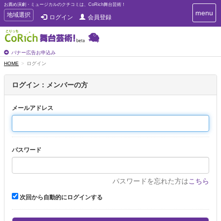
お薦め演劇・ミュージカルのクチコミは、CoRich舞台芸術！
T
menu
T
地域選択
ログイン
会員登録
o
o
g
g
g
g
l
l
バナー広告お申込み
e
e
HOME
ログイン
n
n
a
a
v
ログイン：メンバーの方
i
v
g
i
a
メールアドレス
g
t
a
i
t
o
n
i
パスワード
o
n
パスワードを忘れた方は
こちら
次回から自動的にログインする