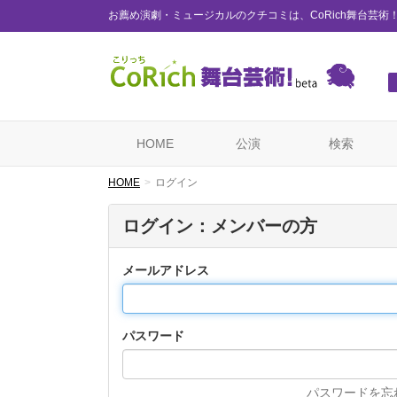
お薦め演劇・ミュージカルのクチコミは、CoRich舞台芸術
HOME
公演
検索
HOME
ログイン
ログイン：メンバーの方
メールアドレス
パスワード
パスワードを忘