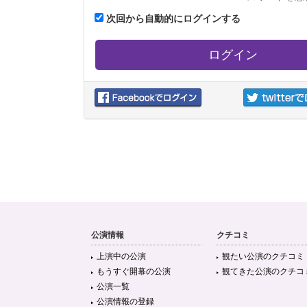
次回から自動的にログインする
公演情報
クチコミ
上演中の公演
観たい公演のクチコミ
もうすぐ開幕の公演
観てきた公演のクチコ
公演一覧
公演情報の登録