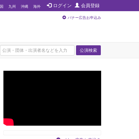
ログイン
会員登録
国
九州
沖縄
海外
バナー広告お申込み
公演検索