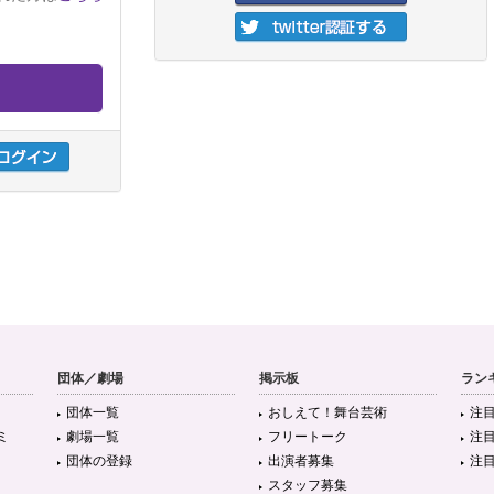
団体／劇場
掲示板
ラン
団体一覧
おしえて！舞台芸術
注
ミ
劇場一覧
フリートーク
注
団体の登録
出演者募集
注
スタッフ募集