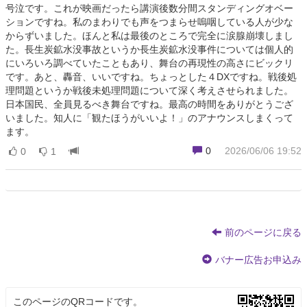
号泣です。これが映画だったら講演後数分間スタンディングオベー
ションですね。私のまわりでも声をつまらせ嗚咽している人が少な
からずいました。ほんと私は最後のところで完全に涙腺崩壊しまし
た。長生炭鉱水没事故というか長生炭鉱水没事件については個人的
にいろいろ調べていたこともあり、舞台の再現性の高さにビックリ
です。あと、轟音、いいですね。ちょっとした４DXですね。戦後処
理問題というか戦後未処理問題について深く考えさせられました。
日本国民、全員見るべき舞台ですね。最高の時間をありがとうござ
いました。知人に「観たほうがいいよ！」のアナウンスしまくって
ます。
0
2026/06/06 19:52
0
1
前のページに戻る
バナー広告お申込み
このページのQRコードです。