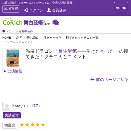
お薦め演劇・ミュージカルのクチコミは、CoRich舞台芸術！
T
menu
T
地域選択
ログイン
会員登録
o
o
g
g
g
g
l
l
バナー広告お申込み
e
e
HOME
公演
長生炭鉱――生きたかった
観てきた！クチコミ一覧
n
クチコミとコメント
n
a
a
v
温泉ドラゴン「
長生炭鉱――生きたかった
」の観
i
v
てきた！クチコミとコメント
g
i
a
g
t
公演情報
a
i
t
o
前のページに戻る
n
i
o
n
hatayu（1177）
実演鑑賞
★★★★★
満足度