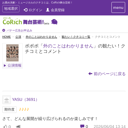
お薦め演劇・ミュージカルのクチコミは、CoRich舞台芸術！
T
menu
T
地域選択
ログイン
会員登録
o
o
g
g
g
g
l
l
バナー広告お申込み
e
e
HOME
公演
外のことはわかりません
観たい！クチコミ一覧
クチコミとコメント
n
n
a
ポポポ「
外のことはわかりません
」の観たい！ク
a
v
チコミとコメント
i
v
g
i
a
g
公演情報
t
a
i
前のページに戻る
t
o
n
i
o
n
YASU（3691）
♪♪♪♪
期待度
さて、どんな展開が繰り広げられるのか楽しみです！
0
2026/06/04 13:14
0