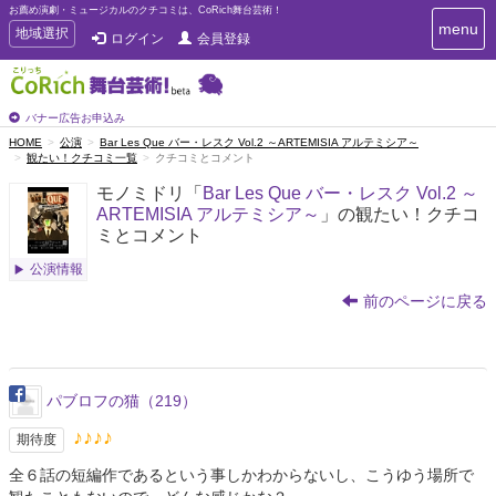
お薦め演劇・ミュージカルのクチコミは、CoRich舞台芸術！
T
menu
T
地域選択
ログイン
会員登録
o
o
g
g
g
g
l
l
バナー広告お申込み
e
e
HOME
公演
Bar Les Que バー・レスク Vol.2 ～ARTEMISIA アルテミシア～
n
観たい！クチコミ一覧
クチコミとコメント
n
a
a
v
モノミドリ「
Bar Les Que バー・レスク Vol.2 ～
i
v
ARTEMISIA アルテミシア～
」の観たい！クチコ
g
i
ミとコメント
a
g
t
公演情報
a
i
t
o
前のページに戻る
n
i
o
n
パブロフの猫（219）
♪♪♪♪
期待度
全６話の短編作であるという事しかわからないし、こうゆう場所で