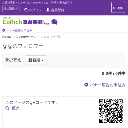
お薦め演劇・ミュージカルのクチコミは、CoRich舞台芸術！
T
menu
T
地域選択
ログイン
会員登録
o
o
g
g
g
g
l
l
バナー広告お申込み
e
e
HOME
ななのMyページ
フォロワー一覧
n
n
a
ななのフォロワー
a
v
i
v
g
i
並び替え
新着順
a
g
t
a
i
0-0件 / 0件中
t
o
n
i
バナー広告お申込み
o
n
このページのQRコードです。
拡大