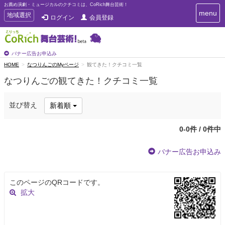
お薦め演劇・ミュージカルのクチコミは、CoRich舞台芸術！
T
menu
T
地域選択
ログイン
会員登録
o
o
g
g
g
g
l
l
バナー広告お申込み
e
e
HOME
なつりんごのMyページ
観てきた！クチコミ一覧
n
n
a
なつりんごの観てきた！クチコミ一覧
a
v
i
v
g
i
並び替え
新着順
a
g
t
a
i
0-0件 / 0件中
t
o
n
i
バナー広告お申込み
o
n
このページのQRコードです。
拡大