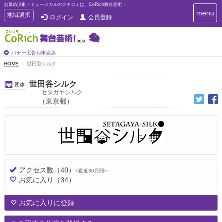
お薦め演劇・ミュージカルのクチコミは、CoRich舞台芸術！
T
menu
T
地域選択
ログイン
会員登録
o
o
g
g
g
g
l
l
バナー広告お申込み
e
e
HOME
世田谷シルク
n
n
a
a
v
世田谷シルク
団体
i
v
セタガヤシルク
g
（東京都）
i
a
g
t
a
i
t
o
n
i
o
n
アクセス数
（40）
<直近30日間>
お気に入り
（34）
お気に入りに登録