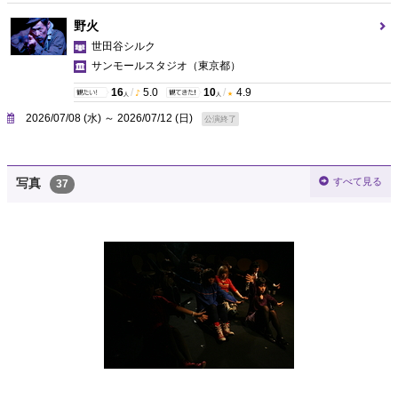
野火
世田谷シルク
サンモールスタジオ
（東京都）
16
/
5.0
10
/
4.9
人
人
2026/07/08 (水) ～ 2026/07/12 (日)
公演終了
すべて見る
写真
37