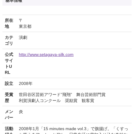
基本情報
所在
〒
地
東京都
カテ
演劇
ゴリ
公式
http://www.setagaya-silk.com
サイ
トU
RL
設立
2008年
受賞
世田谷区芸術アワード”飛翔” 舞台芸術部門賞
歴
利賀演劇人コンクール 奨励賞 観客賞
メン
炎
バー
活動
2008年1月「15 minutes made vol.3」で旗揚げ。「くすっ