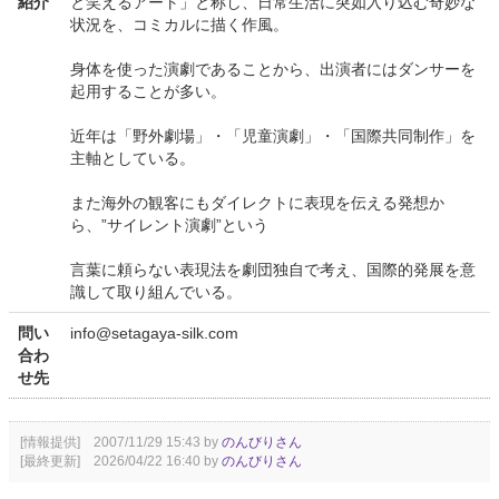
紹介
と笑えるアート」と称し、日常生活に突如入り込む奇妙な
状況を、コミカルに描く作風。
身体を使った演劇であることから、出演者にはダンサーを
起用することが多い。
近年は「野外劇場」・「児童演劇」・「国際共同制作」を
主軸としている。
また海外の観客にもダイレクトに表現を伝える発想か
ら、”サイレント演劇”という
言葉に頼らない表現法を劇団独自で考え、国際的発展を意
識して取り組んでいる。
問い
info@setagaya-silk.com
合わ
せ先
[情報提供] 2007/11/29 15:43 by
のんびりさん
[最終更新] 2026/04/22 16:40 by
のんびりさん