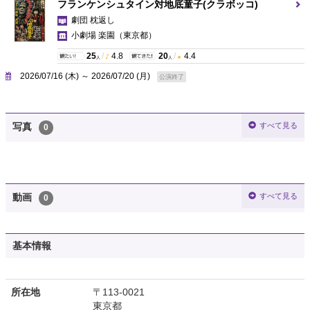
フランケンシュタイン対地底童子(クラボッコ)
劇団 枕返し
小劇場 楽園
（東京都）
25
/
4.8
20
/
4.4
人
人
2026/07/16 (木) ～ 2026/07/20 (月)
公演終了
すべて見る
写真
0
すべて見る
動画
0
基本情報
所在地
〒113-0021
東京都