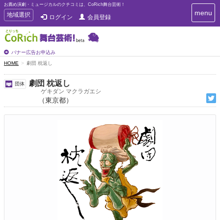
お薦め演劇・ミュージカルのクチコミは、CoRich舞台芸術！
T
menu
T
地域選択
ログイン
会員登録
o
o
g
g
g
g
l
l
バナー広告お申込み
e
e
HOME
劇団 枕返し
n
n
a
a
v
劇団 枕返し
団体
i
v
ゲキダン マクラガエシ
g
（東京都）
i
a
g
t
a
i
t
o
n
i
o
n