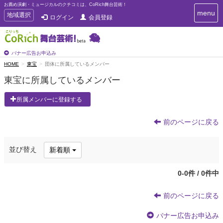
お薦め演劇・ミュージカルのクチコミは、CoRich舞台芸術！
T
menu
T
地域選択
ログイン
会員登録
o
o
g
g
g
g
l
l
バナー広告お申込み
e
e
HOME
東宝
団体に所属しているメンバー
n
n
a
東宝に所属しているメンバー
a
v
i
v
所属メンバーに登録する
g
i
a
g
t
前のページに戻る
a
i
t
o
n
i
並び替え
新着順
o
n
0-0件 / 0件中
前のページに戻る
バナー広告お申込み