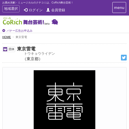
お薦め演劇・ミュージカルのクチコミは、CoRich舞台芸術！
T
menu
T
地域選択
ログイン
会員登録
o
o
g
g
g
g
l
l
バナー広告お申込み
e
e
HOME
東京雷電
n
n
a
a
v
東京雷電
団体
i
v
トウキョウライデン
g
（東京都）
i
a
g
t
a
i
t
o
n
i
o
n