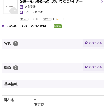
楽屋ー流れ去るものはやがてなつかしきー
東京雷電
RAFT
（東京都）
0
/
0.0
0
/
0.0
人
人
2026/09/11 (金) ～ 2026/09/13 (日)
開幕前
すべて見る
写真
0
すべて見る
動画
0
基本情報
所在地
〒
東京都