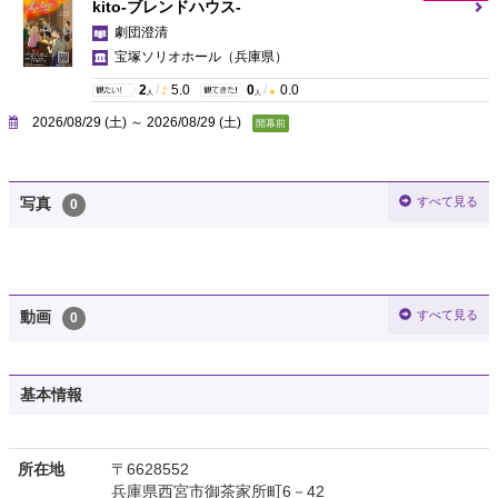
kito-ブレンドハウス-
劇団澄清
宝塚ソリオホール
（兵庫県）
2
/
5.0
0
/
0.0
人
人
2026/08/29 (土) ～ 2026/08/29 (土)
開幕前
すべて見る
写真
0
すべて見る
動画
0
基本情報
所在地
〒6628552
兵庫県西宮市御茶家所町6－42