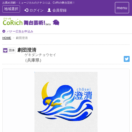
お薦め演劇・ミュージカルのクチコミは、CoRich舞台芸術！
T
menu
T
地域選択
ログイン
会員登録
o
o
g
g
g
g
l
l
バナー広告お申込み
e
e
HOME
劇団澄清
n
n
a
a
v
劇団澄清
団体
i
v
ゲキダンチョウセイ
g
（兵庫県）
i
a
g
t
a
i
t
o
n
i
o
n