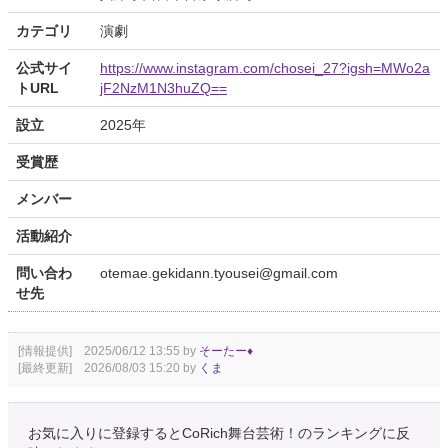
カテゴリ
演劇
公式サイ
https://www.instagram.com/chosei_27?igsh=MWo2a
トURL
jF2NzM1N3huZQ==
設立
2025年
受賞歴
メンバー
活動紹介
問い合わ
otemae.gekidann.tyousei@gmail.com
せ先
[情報提供] 2025/06/12 13:55 by
そーたー♦︎
[最終更新] 2026/08/03 15:20 by
くま
お気に入りに登録するとCoRich舞台芸術！のランキングに反