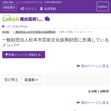
お薦め演劇・ミュージカルのクチコミは、CoRich舞台芸術！
T
menu
T
地域選択
ログイン
会員登録
o
o
g
g
g
g
l
l
バナー広告お申込み
e
e
HOME
一般財団法人松本市芸術文化振興財団
団体に所属しているメンバー
n
n
a
一般財団法人松本市芸術文化振興財団に所属している
a
v
メンバー
i
v
g
i
a
所属メンバーに登録する
g
t
a
i
t
前のページに戻る
o
n
i
o
並び替え
新着順
n
0-0件 / 0件中
前のページに戻る