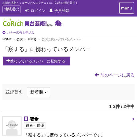
お薦め演劇・ミュージカルのクチコミは、CoRich舞台芸術！
T
menu
T
地域選択
ログイン
会員登録
o
o
g
g
g
g
l
l
バナー広告お申込み
e
e
HOME
公演
察する
公演に携わっているメンバー
n
n
a
「察する」に携わっているメンバー
a
v
i
v
携わっているメンバーに登録する
g
i
a
g
t
前のページに戻る
a
i
t
o
n
i
並び替え
新着順
o
n
1-2件 / 2件中
響希
役者・俳優
「察する」に携わっているメンバーです。