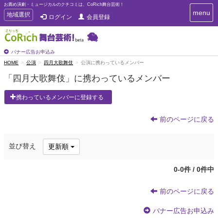
お薦め演劇・ミュージカルのクチコミは、CoRich舞台芸術！
T
menu
T
地域選択
ログイン
会員登録
o
o
g
g
g
g
l
l
バナー広告お申込み
e
e
HOME
公演
四月大歌舞伎
公演に携わっているメンバー
n
n
a
「四月大歌舞伎」に携わっているメンバー
a
v
i
v
携わっているメンバーに登録する
g
i
a
g
t
前のページに戻る
a
i
t
o
n
i
並び替え
更新順
o
n
0-0件 / 0件中
前のページに戻る
バナー広告お申込み