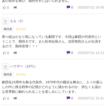
あの名作を再び。期待せずにはいられません。
0
2026/07/11 16:56
0
もも（2）
♪♪♪♪♪
期待度
青☆組はかなり気になっている劇団です。今回は劇団の代表作とい
うことで、期待大です。また松本紀保さん、吉田智則さんが出演す
るので、期待倍増！！！
0
2026/07/11 14:12
0
ハウザー（1071）
♪♪♪♪♪
期待度
劇団化15周年を飾る代表作。1970年代の横浜を舞台に、人々の暮ら
しの中に残る戦争の記憶がどのように描かれるのか。切なくも温か
な世界観に触れられることを楽しみにしています。
0
2026/07/11 10:41
0