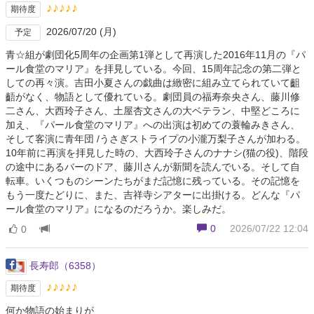
♪♪♪♪♪
期待度
2026/07/20 (月)
予定
青☆組が劇団化5周年の企画第1弾として再演した2016年11月の『パ
ール食堂のマリア』を拝見している。今回、15周年記念の第二弾と
しての再々演。吉田小夏さんの戯曲は緻密に組み立てられていて齟
齬がなく、物語として優れている。劇団員の福寿奈央さん、藤川修
二さん、大西玲子さん、土屋杏文さんの大ベテラン、中堅どころに
加え、『パール食堂のマリア』への出演は初めての蓑輪みきさん、
そして客演に青年団 /うさぎストライプの小瀧万梨子さんが加わる。
10年前に再演を拝見した時の、大西玲子さんのナナシ(猫の役)、階段
の途中にあるバーのドア、藤川さんが新聞を読んでいる。そして自
転車。いくつものシーンたちがまだ記憶に残っている。その記憶を
もう一度たどりに、また、吉祥寺シアターに出掛ける。どんな『パ
ール食堂のマリア』になるのだろうか。楽しみだ。
0
2026/07/22 12:04
0
長寿郎（6358）
♪♪♪♪♪
期待度
何か物語の始まりが