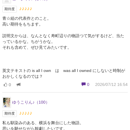
♪♪♪♪♪
期待度
青☆組の代表作とのこと。
高い期待をもちます。
説明文からは、なんとなく寿町辺りの物語つて気がするけど、当た
っているかな。ちがうかな。
それも含めて、ぜひ見てみたいです。
英文テキストの is all I own は was all I owned にしないと時制が
おかしくなるのでは？
0
2026/07/12 16:54
0
ゆうこりん♪（100）
♪♪♪♪♪
期待度
私も馴染みのある、横浜を舞台にした物語。
思いを馳せながら観劇したいです。