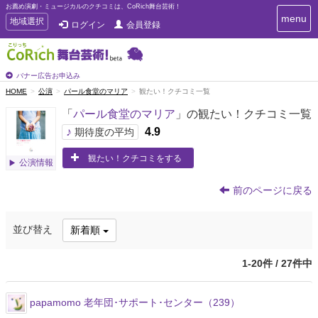
お薦め演劇・ミュージカルのクチコミは、CoRich舞台芸術！
T
menu
T
地域選択
ログイン
会員登録
o
o
g
g
g
g
l
l
バナー広告お申込み
e
e
HOME
公演
パール食堂のマリア
観たい！クチコミ一覧
n
n
a
「
パール食堂のマリア
」の観たい！クチコミ一覧
a
v
i
v
♪
4.9
期待度の平均
g
i
a
観たい！クチコミをする
g
公演情報
t
a
i
t
o
前のページに戻る
n
i
o
並び替え
新着順
n
1-20件 / 27件中
papamomo 老年団･サポート･センター（239）