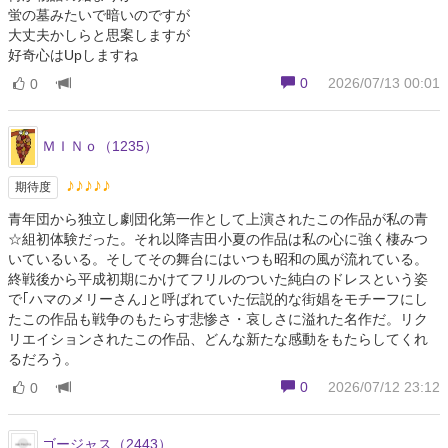
蛍の墓みたいで暗いのですが
大丈夫かしらと思案しますが
好奇心はUpしますね
0
2026/07/13 00:01
0
ＭＩＮｏ（1235）
♪♪♪♪♪
期待度
青年団から独立し劇団化第一作として上演されたこの作品が私の青
☆組初体験だった。それ以降吉田小夏の作品は私の心に強く棲みつ
いているいる。そしてその舞台にはいつも昭和の風が流れている。
終戦後から平成初期にかけてフリルのついた純白のドレスという姿
で｢ハマのメリーさん｣と呼ばれていた伝説的な街娼をモチーフにし
たこの作品も戦争のもたらす悲惨さ・哀しさに溢れた名作だ。リク
リエイションされたこの作品、どんな新たな感動をもたらしてくれ
るだろう。
0
2026/07/12 23:12
0
ゴージャス（2443）