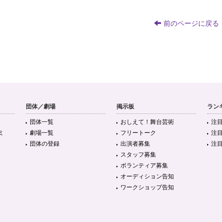
前のページに戻る
団体／劇場
掲示板
ラン
団体一覧
おしえて！舞台芸術
注
ミ
劇場一覧
フリートーク
注
団体の登録
出演者募集
注
スタッフ募集
ボランティア募集
オーディション告知
ワークショップ告知