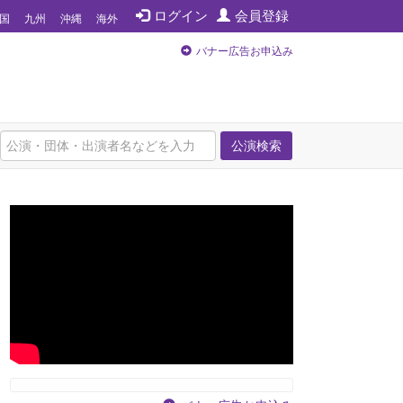
ログイン
会員登録
国
九州
沖縄
海外
バナー広告お申込み
公演検索