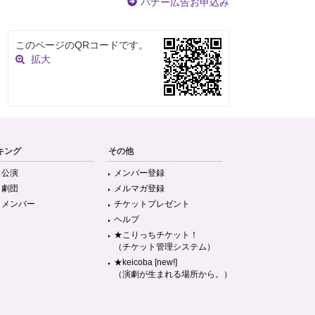
バナー広告お申込み
このページのQRコードです。
拡大
キング
その他
目公演
メンバー登録
目劇団
メルマガ登録
目メンバー
チケットプレゼント
ヘルプ
★こりっちチケット！
（チケット管理システム）
★keicoba [new!]
（演劇が生まれる場所から。）