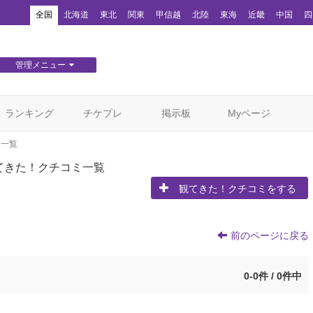
！
全国
北海道
東北
関東
甲信越
北陸
東海
近畿
中国
四
管理メニュー
団体WEBサイト管理
顧客管理
ランキング
チケプレ
掲示板
Myページ
ミ一覧
てきた！クチコミ一覧
観てきた！クチコミをする
前のページに戻る
0-0件 / 0件中