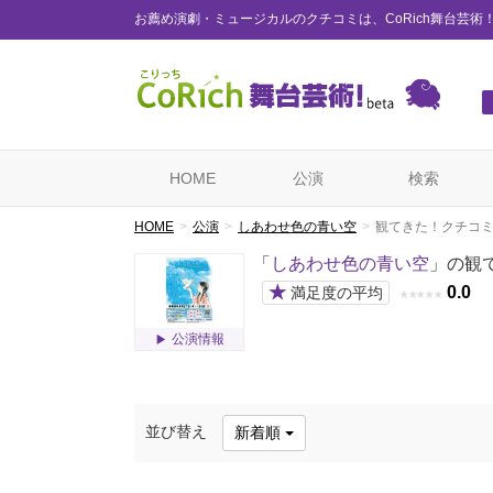
お薦め演劇・ミュージカルのクチコミは、CoRich舞台芸術
HOME
公演
検索
HOME
公演
しあわせ色の青い空
観てきた！クチコ
「
しあわせ色の青い空
」の観
★
0.0
満足度の平均
★
★
★
★
★
公演情報
並び替え
新着順