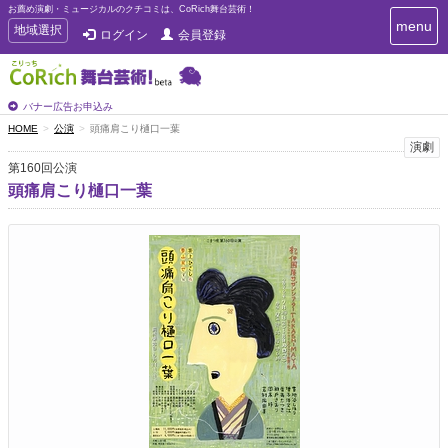
お薦め演劇・ミュージカルのクチコミは、CoRich舞台芸術！
T
menu
T
地域選択
ログイン
会員登録
o
o
g
g
g
g
l
l
バナー広告お申込み
e
e
HOME
公演
頭痛肩こり樋口一葉
n
n
演劇
a
a
v
第160回公演
i
v
頭痛肩こり樋口一葉
g
i
a
g
t
a
i
t
o
n
i
o
n