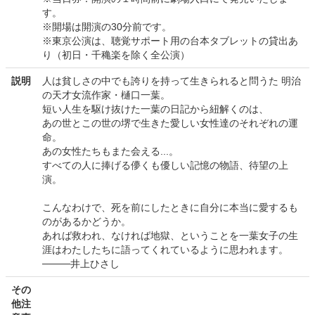
す。
※開場は開演の30分前です。
※東京公演は、聴覚サポート用の台本タブレットの貸出あ
り（初日・千穐楽を除く全公演）
説明
人は貧しさの中でも誇りを持って生きられると問うた 明治
の天才女流作家・樋口一葉。
短い人生を駆け抜けた一葉の日記から紐解くのは、
あの世とこの世の堺で生きた愛しい女性達のそれぞれの運
命。
あの女性たちもまた会える...。
すべての人に捧げる儚くも優しい記憶の物語、待望の上
演。
こんなわけで、死を前にしたときに自分に本当に愛するも
のがあるかどうか。
あれば救われ、なければ地獄、ということを一葉女子の生
涯はわたしたちに語ってくれているように思われます。
────井上ひさし
その
他注