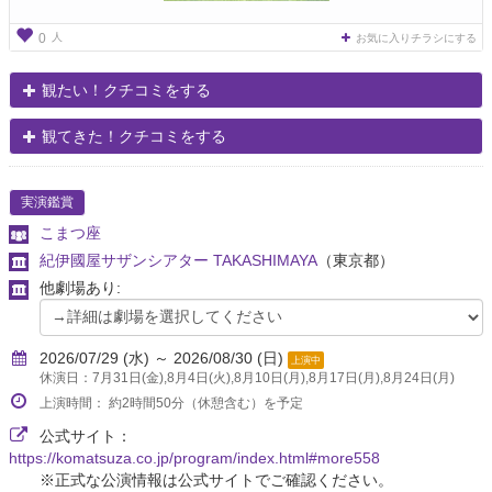
人
0
お気に入りチラシにする
観たい！クチコミをする
観てきた！クチコミをする
実演鑑賞
こまつ座
紀伊國屋サザンシアター TAKASHIMAYA
（東京都）
他劇場あり:
2026/07/29 (水) ～ 2026/08/30 (日)
上演中
休演日：7月31日(金),8月4日(火),8月10日(月),8月17日(月),8月24日(月)
上演時間： 約2時間50分（休憩含む）を予定
公式サイト：
https://komatsuza.co.jp/program/index.html#more558
※正式な公演情報は公式サイトでご確認ください。