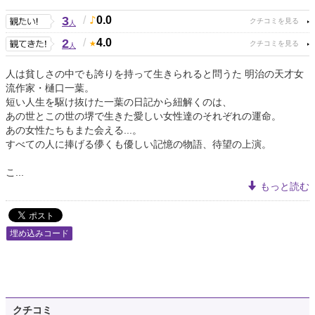
3
/
0.0
人
2
/
4.0
人
人は貧しさの中でも誇りを持って生きられると問うた 明治の天才女
流作家・樋口一葉。
短い人生を駆け抜けた一葉の日記から紐解くのは、
あの世とこの世の堺で生きた愛しい女性達のそれぞれの運命。
あの女性たちもまた会える...。
すべての人に捧げる儚くも優しい記憶の物語、待望の上演。
こ...
もっと読む
埋め込みコード
クチコミ