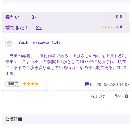
♪
♪
♪
♪
♪
3
0.0
観たい！
人
★
★
★
★
★
2
4.0
観てきた！
人
Yuichi Fukazawa（140）
「充実の再演」 座付作者である井上ひさしの作品を上演する制
作集団「こまつ座」の旗揚げ公演として1984年に初演され、現在
に至るまで再演を繰り返している樋口一葉の評伝劇である。2022
年版...
★★★★
満足度
0
2026/07/30 11:05
観てきた！一覧へ
公演詳細