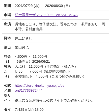
期間
2026/07/29 (水) ～ 2026/08/30 (日)
劇場
紀伊國屋サザンシアター TAKASHIMAYA
出演
貫地谷しほり、増子倭文江、香寿たつき、瀬戸さおり、岡
本玲、若村麻由美
脚本
井上ひさし
演出
栗山民也
料金
4,500円 ～ 11,000円
（1
【発売日】2026/06/21
枚あ
入場料 11,000円（全席指定・税込み）
た
U-30 7,000円（観劇時30歳以下）
り）
高校生以下 4,500円（こまつ座のみ取扱い）
公式
https://store.kinokuniya.co.jp/ev
／劇
ent/1776397244/
場サ
イト
※正式な公演情報は公式サイトでご確認ください。
タイ
7月29日(水) 18:00