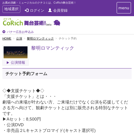
お薦め演劇・ミュージカルのクチコミは、CoRich舞台芸術！
T
menu
T
地域選択
ログイン
会員登録
o
o
g
g
g
g
l
l
バナー広告お申込み
e
e
HOME
公演
黎明ロマンティック
チケット予約
n
n
a
黎明ロマンティック
a
v
i
v
g
i
公演情報
a
g
t
a
チケット予約フォーム
i
t
o
n
i
◇◆支援チケット◆◇
o
「支援チケット」とは・・・
n
劇場への来場が叶わない方、ご来場だけでなく公演を応援してくだ
さる方へ向けて、観劇チケットとは別に販売される特別なチケット
です。
▶Aセット：8,500円
・公演DVD
・非売品２Lキャストブロマイド(キャスト選択可)