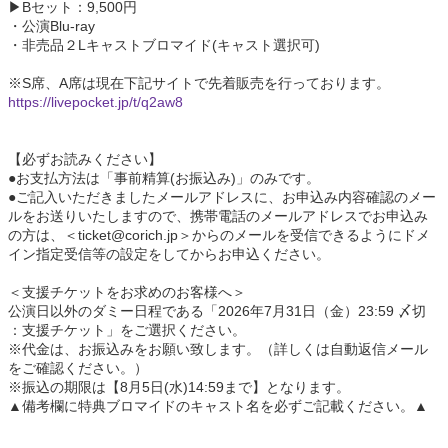
▶Bセット：9,500円
・公演Blu-ray
・非売品２Lキャストブロマイド(キャスト選択可)
※S席、A席は現在下記サイトで先着販売を行っております。
https://livepocket.jp/t/q2aw8
【必ずお読みください】
●お支払方法は「事前精算(お振込み)」のみです。
●ご記入いただきましたメールアドレスに、お申込み内容確認のメー
ルをお送りいたしますので、携帯電話のメールアドレスでお申込み
の方は、＜ticket@corich.jp＞からのメールを受信できるようにドメ
イン指定受信等の設定をしてからお申込ください。
＜支援チケットをお求めのお客様へ＞
公演日以外のダミー日程である「2026年7月31日（金）23:59 〆切
：支援チケット」をご選択ください。
※代金は、お振込みをお願い致します。（詳しくは自動返信メール
をご確認ください。）
※振込の期限は【8月5日(水)14:59まで】となります。
▲備考欄に特典ブロマイドのキャスト名を必ずご記載ください。▲