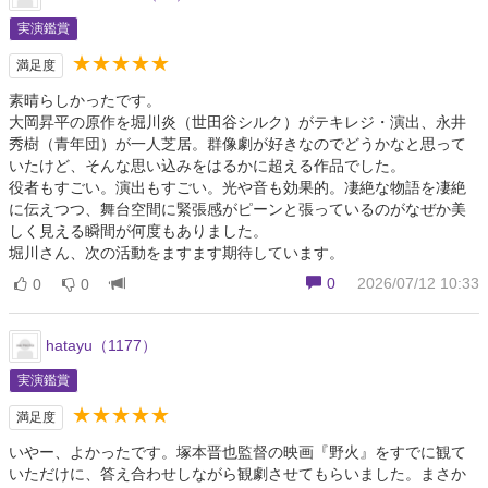
実演鑑賞
★★★★★
満足度
素晴らしかったです。
大岡昇平の原作を堀川炎（世田谷シルク）がテキレジ・演出、永井
秀樹（青年団）が一人芝居。群像劇が好きなのでどうかなと思って
いたけど、そんな思い込みをはるかに超える作品でした。
役者もすごい。演出もすごい。光や音も効果的。凄絶な物語を凄絶
に伝えつつ、舞台空間に緊張感がピーンと張っているのがなぜか美
しく見える瞬間が何度もありました。
堀川さん、次の活動をますます期待しています。
0
2026/07/12 10:33
0
0
hatayu（1177）
実演鑑賞
★★★★★
満足度
いやー、よかったです。塚本晋也監督の映画『野火』をすでに観て
いただけに、答え合わせしながら観劇させてもらいました。まさか