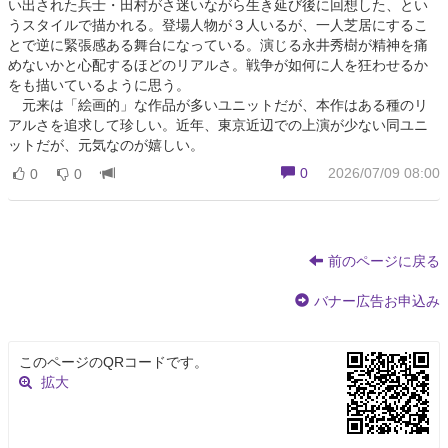
い出された兵士・田村がさ迷いながら生き延び後に回想した、とい
うスタイルで描かれる。登場人物が３人いるが、一人芝居にするこ
とで逆に緊張感ある舞台になっている。演じる永井秀樹が精神を痛
めないかと心配するほどのリアルさ。戦争が如何に人を狂わせるか
をも描いているように思う。
元来は「絵画的」な作品が多いユニットだが、本作はある種のリ
アルさを追求して珍しい。近年、東京近辺での上演が少ない同ユニ
ットだが、元気なのが嬉しい。
0
2026/07/09 08:00
0
0
前のページに戻る
バナー広告お申込み
このページのQRコードです。
拡大