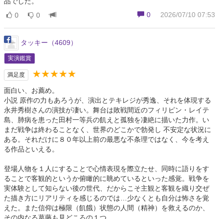
品でした。
0
2026/07/10 07:53
0
0
タッキー（4609）
実演鑑賞
★★★★★
満足度
面白い、お薦め。
小説 原作の力もあろうが、演出とテキレジが秀逸、それを体現する
永井秀樹さんの演技が凄い。舞台は敗戦間近のフィリピン・レイテ
島、肺病を患った田村一等兵の飢えと孤独を凄絶に描いた力作。い
まだ戦争は終わることなく、世界のどこかで勃発し 不安定な状況に
ある。それだけに８０年以上前の最悪な不条理ではなく、今を考え
る作品といえる。
登場人物を１人にすることで心情表現を際立たせ、同時に語りをす
ることで客観的というか俯瞰的に眺めているといった感覚。戦争を
実体験として知らない後の世代、だからこそ主観と客観を織り交ぜ
た描き方にリアリティを感じるのでは…少なくとも自分は怖さを覚
えた。また信仰は極限（飢餓）状態の人間（精神）を救えるのか、
その内なる葛藤も見どころの１つ。