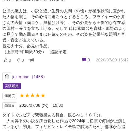
公演の魅力は、小説と違い生身の人間（俳優）が極限状態に置かれ
た人物を演じ、その心情に迫ろうとするところ。フライヤーの永井
さんの表情（頬コケ、無精ひげ等）、その外見から圧倒的な存在感
の田村一等兵を立ち上げる。そして ほぼ素舞台を森林・原野のよう
に見立て動き回るさまは狂気そのもの。その姿を効果的な照明と音
響・音楽が支えている。
観応え十分、必見の作品。
（上演時間1時間30分） 追記予定
0
2026/07/09 16:42
0
0
jokerman（1458）
実演鑑賞
★★★★★
満足度
2026/07/08 (水) 19:30
鑑賞日
タイトでシビアで緊張感ある舞台。観るべし！８７分。
大岡昇平の小説を舞台化した作品で2024年に初演で何回か上演し
ているが、初見。フィリピン・レイテ島で肺病のため、部隊から追