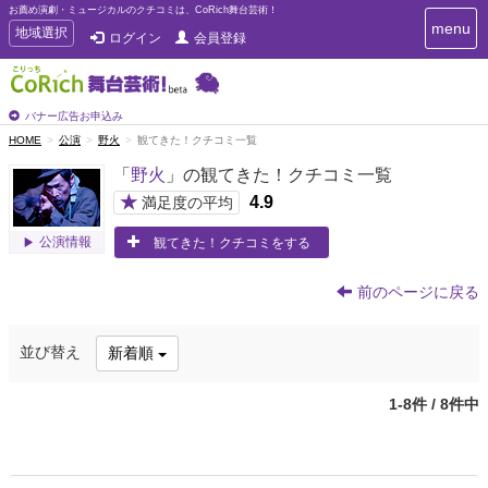
お薦め演劇・ミュージカルのクチコミは、CoRich舞台芸術！
T
menu
T
地域選択
ログイン
会員登録
o
o
g
g
g
g
l
l
バナー広告お申込み
e
e
HOME
公演
野火
観てきた！クチコミ一覧
n
n
a
「
野火
」の観てきた！クチコミ一覧
a
v
i
v
★
4.9
満足度の平均
g
i
a
観てきた！クチコミをする
公演情報
g
t
a
i
t
o
前のページに戻る
n
i
o
並び替え
新着順
n
1-8件 / 8件中