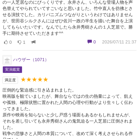
の一人芝居なのにびっくりです。永井さん、いろんな登場人物を声
色替えてやられていてすごいなと思いました。竹中直人を彷彿とさ
せる演技でした。カリバニズムつながりというわけではありません
が、世田谷シルクさんにはぜひ佐川一政の半生を描いた舞台を上演
してもらいたいです。なんでしたら永井秀樹さんの１人芝居で。勝
手に期待させていただきます^^
0
2026/07/11 21:37
0
1
ハウザー（1071）
実演鑑賞
★★★★★
満足度
圧倒的な緊迫感に引き込まれました。
映画版を観ていましたが、舞台ならではの生の熱量によって、飢え
や孤独、極限状態に置かれた人間の心理や行動がより生々しく伝わ
ってきました。
原作や映画を知らないと少し戸惑う場面もあるかもしれませんが、
それを差し引いても永井秀樹さんの鬼気迫る一人芝居に圧倒されま
した。
戦争の悲惨さと人間の本質について、改めて深く考えさせられる作