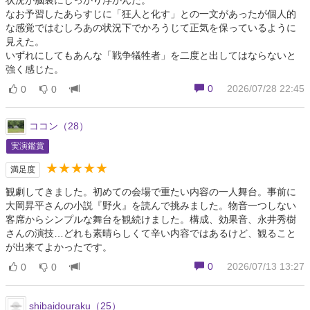
状況が脳裏にしっかり浮かんだ。
なお予習したあらすじに「狂人と化す」との一文があったが個人的
な感覚ではむしろあの状況下でかろうじて正気を保っているように
見えた。
いずれにしてもあんな「戦争犠牲者」を二度と出してはならないと
強く感じた。
0
2026/07/28 22:45
0
0
ココン（28）
実演鑑賞
★★★★★
満足度
観劇してきました。初めての会場で重たい内容の一人舞台。事前に
大岡昇平さんの小説『野火』を読んで挑みました。物音一つしない
客席からシンプルな舞台を観続けました。構成、効果音、永井秀樹
さんの演技…どれも素晴らしくて辛い内容ではあるけど、観ること
が出来てよかったです。
0
2026/07/13 13:27
0
0
shibaidouraku（25）