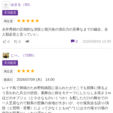
ゆきを（93）
実演鑑賞
★★★★★
満足度
永井秀樹の圧倒的な演技と堀川炎の演出力の見事なまでの融合。全
人類必見と言っていい。
0
2026/08/04 12:09
0
0
じべ。（7285）
実演鑑賞
★★★★
満足度
2026/07/09 (木) 14:00
鑑賞日
レイテ島で肺病のため野戦病院に送られたがそこでも部隊に帰るよ
う言われた兵士の彷徨。素舞台に樹をモチーフにしたらしき高さ２m
ほどのオブジェ（と小さなものいくつか）を配しただけの舞台での
一人芝居なので観客の想像の余地が大きいが、その鬼気迫る語り/演
技（と照明・音響）によって少なくともσ(^-^) にはその場その場の