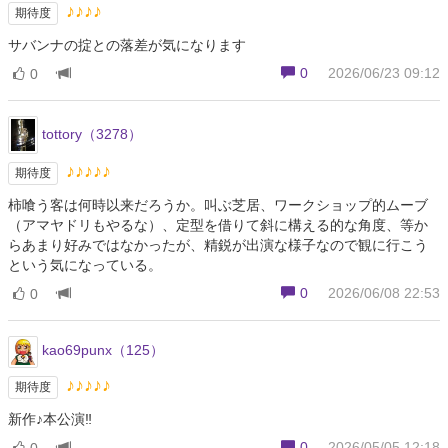
♪♪♪♪
期待度
サバンナの掟との落差が気になります
0
2026/06/23 09:12
0
tottory（3278）
♪♪♪♪♪
期待度
柿喰う客は何時以来だろうか。叫ぶ芝居、ワークショップ的ムーブ
（アマヤドリもやるな）、定型を借りて斜に構える的な角度、等か
らあまり好みではなかったが、精鋭が出演な様子なので観に行こう
という気になっている。
0
2026/06/08 22:53
0
kao69punx（125）
♪♪♪♪♪
期待度
新作♪本公演‼︎
0
2026/05/05 12:18
0