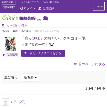
お薦め演劇・ミュージカルのクチコミは、CoRich舞台芸術！
T
menu
T
地域選択
ログイン
会員登録
o
o
g
g
g
g
l
l
バナー広告お申込み
e
e
HOME
公演
真ッ逆様
観たい！クチコミ一覧
n
n
a
「
真ッ逆様
」の観たい！クチコミ一覧
a
v
i
v
♪
4.7
期待度の平均
g
i
a
観たい！クチコミをする
g
公演情報
t
a
i
t
o
前のページに戻る
n
i
o
並び替え
新着順
n
1-3件 / 3件中
くろ（27）