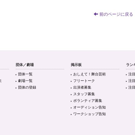
前のページに戻る
団体／劇場
掲示板
ラン
団体一覧
おしえて！舞台芸術
注
ミ
劇場一覧
フリートーク
注
団体の登録
出演者募集
注
スタッフ募集
ボランティア募集
オーディション告知
ワークショップ告知