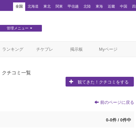
！
全国
北海道
東北
関東
甲信越
北陸
東海
近畿
中国
四
管理メニュー
団体WEBサイト管理
顧客管理
ランキング
チケプレ
掲示板
Myページ
！クチコミ一覧
観てきた！クチコミをする
前のページに戻る
0-0件 / 0件中