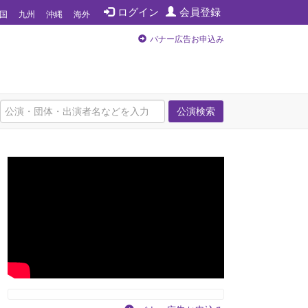
ログイン
会員登録
国
九州
沖縄
海外
バナー広告お申込み
公演検索