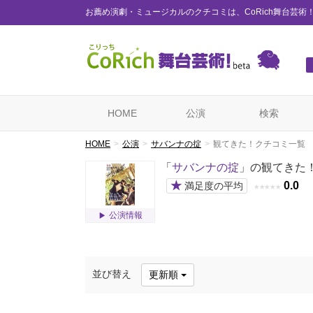
お薦め演劇・ミュージカルのクチコミは、CoRich舞台芸術
HOME
公演
検索
HOME
公演
サバンナの掟
観てきた！クチコミ一覧
「
サバンナの掟
」の観てきた
★
0.0
満足度の平均
★
★
★
★
★
公演情報
並び替え
更新順