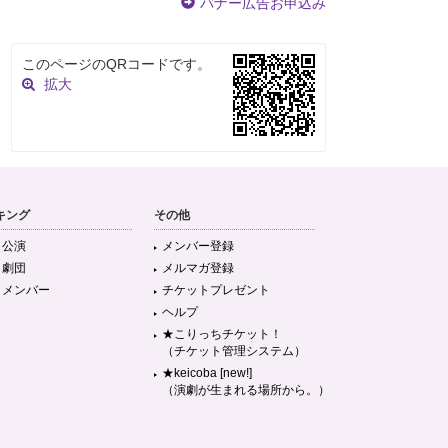
バナー広告お申込み
このページのQRコードです。
拡大
キング
その他
目公演
メンバー登録
目劇団
メルマガ登録
目メンバー
チケットプレゼント
ヘルプ
★こりっちチケット！
（チケット管理システム）
★keicoba [new!]
（演劇が生まれる場所から。）