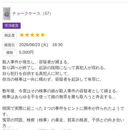
チョークケース（57）
実演鑑賞
★★★★★
満足度
2026/06/23 (火) 18:30
鑑賞日
5,000円
価格
殺人事件が発生し、容疑者が捕まる。
取り調べが終了し、起訴の段階になって真犯人が現れる。
自ら犯行を自供する真犯人に対して、
担当の検事は一向に構わず、容疑者を起訴して有罪に。
数年後、今度はその検事の娘が殺人事件の容疑者として捕まる。
検事はあらゆる手を使って娘の無罪を勝ち取ろうと奔走する…
韓国で実際に起こった２つの事件をヒントに脚本が作られたようで
す。
冤罪の問題、検察（検事）の暴走、貧富の格差、子供との向き合い
方…