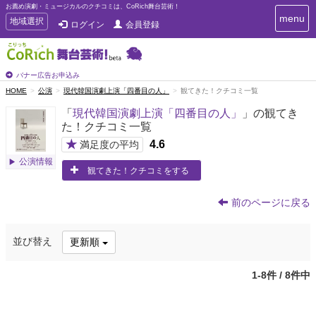
お薦め演劇・ミュージカルのクチコミは、CoRich舞台芸術！
T
menu
T
地域選択
ログイン
会員登録
o
o
g
g
g
g
l
l
バナー広告お申込み
e
e
HOME
公演
現代韓国演劇上演「四番目の人」
観てきた！クチコミ一覧
n
n
a
「
現代韓国演劇上演「四番目の人」
」の観てき
a
v
た！クチコミ一覧
i
v
g
★
4.6
i
満足度の平均
a
g
公演情報
t
観てきた！クチコミをする
a
i
t
o
n
i
前のページに戻る
o
n
並び替え
更新順
1-8件 / 8件中