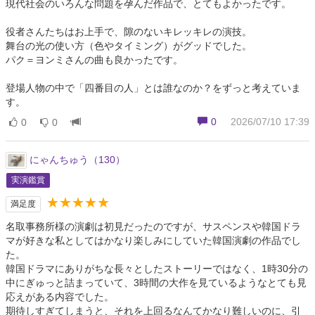
現代社会のいろんな問題を孕んだ作品で、とてもよかったです。
役者さんたちはお上手で、隙のないキレッキレの演技。
舞台の光の使い方（色やタイミング）がグッドでした。
パク＝ヨンミさんの曲も良かったです。
登場人物の中で「四番目の人」とは誰なのか？をずっと考えていま
す。
0
2026/07/10 17:39
0
0
にゃんちゅう（130）
実演鑑賞
★★★★★
満足度
名取事務所様の演劇は初見だったのですが、サスペンスや韓国ドラ
マが好きな私としてはかなり楽しみにしていた韓国演劇の作品でし
た。
韓国ドラマにありがちな長々としたストーリーではなく、1時30分の
中にぎゅっと詰まっていて、3時間の大作を見ているようなとても見
応えがある内容でした。
期待しすぎてしまうと、それを上回るなんてかなり難しいのに、引