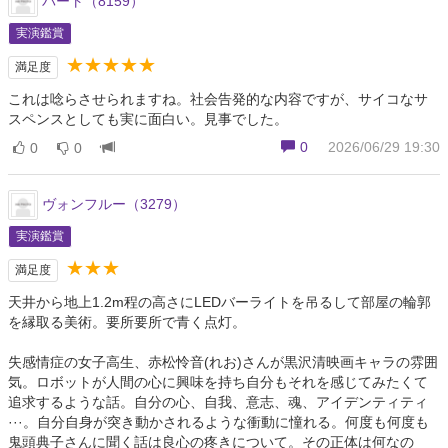
バート（8159）
実演鑑賞
★★★★★
満足度
これは唸らさせられますね。社会告発的な内容ですが、サイコなサ
スペンスとしても実に面白い。見事でした。
0
2026/06/29 19:30
0
0
ヴォンフルー（3279）
実演鑑賞
★★★
満足度
天井から地上1.2m程の高さにLEDバーライトを吊るして部屋の輪郭
を縁取る美術。要所要所で青く点灯。
失感情症の女子高生、赤松怜音(れお)さんが黒沢清映画キャラの雰囲
気。ロボットが人間の心に興味を持ち自分もそれを感じてみたくて
追求するような話。自分の心、自我、意志、魂、アイデンティティ
···。自分自身が突き動かされるような衝動に憧れる。何度も何度も
鬼頭典子さんに聞く話は良心の疼きについて。その正体は何なの