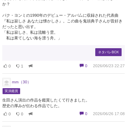
か？
パク・ヨンミの1990年のデビュー・アルバ厶に収録された代表曲
『私は寂しさ あなたは懐かしさ』。この曲を鬼頭典子さんが昔好き
だったと思い出す。
「私は寂しさ、私は流離う雲。
私は果てしない海を漂う舟。」
ネタバレBOX
0
2026/06/23 22:27
0
1
mm（30）
実演鑑賞
生田さん演出の作品を鑑賞したくて行きました。
歴史の厚みが伝わる作品でした。
0
2026/06/26 17:08
0
0