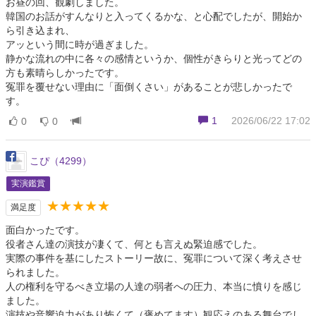
お昼の回、観劇しました。
韓国のお話がすんなりと入ってくるかな、と心配でしたが、開始か
ら引き込まれ、
アッという間に時が過ぎました。
静かな流れの中に各々の感情というか、個性がきらりと光ってどの
方も素晴らしかったです。
冤罪を覆せない理由に「面倒くさい」があることが悲しかったで
す。
1
2026/06/22 17:02
0
0
こぴ（4299）
実演鑑賞
★★★★★
満足度
面白かったです。
役者さん達の演技が凄くて、何とも言えぬ緊迫感でした。
実際の事件を基にしたストーリー故に、冤罪について深く考えさせ
られました。
人の権利を守るべき立場の人達の弱者への圧力、本当に憤りを感じ
ました。
演技や音響迫力があり怖くて（褒めてます）観応えのある舞台でし