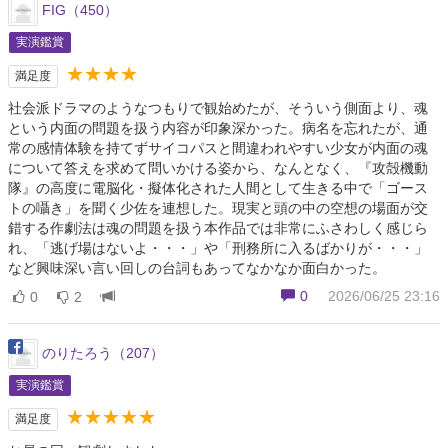
FIG（450）
実演鑑賞
★★★★
満足度
社会派ドラマのようなつもりで観始めたが、そういう側面より、魂
という内面の問題を扱う内容が印象深かった。病名を忘れたが、通
常の感情体験を持てずサイコパスと間違われやすい少女が内面の魂
について答えを求めて問いかける姿から、なんとなく、『攻殻機動
隊』の高度に電脳化・擬体化された人間として生きる中で「ゴース
トの囁き」を聞く少佐を連想した。現実と頭の中の空想の場面が交
錯する作劇法は魂の問題を扱う本作品では非常にふさわしく感じら
れ、「逃げ場はないよ・・・」や「刑務所に入るばかりが・・・」
など興味深い言い回しの台詞もあってなかなか面白かった。
0
2026/06/25 23:16
0
2
のりたろう（207）
実演鑑賞
★★★★★
満足度