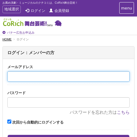
お薦め演劇・ミュージカルのクチコミは、CoRich舞台芸術！
T
menu
T
地域選択
ログイン
会員登録
o
o
g
g
g
g
l
l
バナー広告お申込み
e
e
HOME
ログイン
n
n
a
a
v
ログイン：メンバーの方
i
v
g
i
a
メールアドレス
g
t
a
i
t
o
n
i
パスワード
o
n
パスワードを忘れた方は
こちら
次回から自動的にログインする